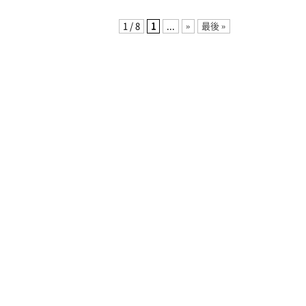
1 / 8
1
...
»
最後 »