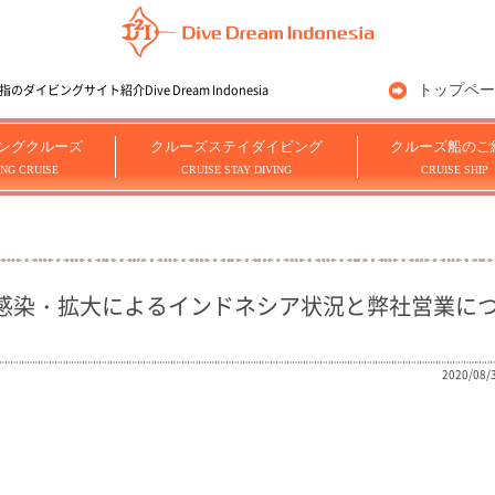
トップペー
ングサイト紹介Dive Dream Indonesia
ングクルーズ
クルーズステイダイビング
クルーズ船のご
ING CRUISE
CRUISE STAY DIVING
CRUISE SHIP
感染・拡大によるインドネシア状況と弊社営業に
2020/08/