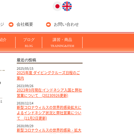
ジ
会社概要
お問い合わせ
紹介
ブログ
講習・商品
BLOG
TRAINING&ITEM
最近の投稿
2025/05/15
2025年度 ダイビングクルーズ日程のご
案内
つ
2023/09/26
2023年9月現在:インドネシア入国と弊社
営業について (20230926更新)
31
2020/12/14
新型コロナウィルスの世界的感染拡大に
よるインドネシア状況と弊社営業につい
て (11月2日更新)
2020/09/29
新型コロナウィルスの世界的感染・拡大