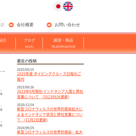
ジ
会社概要
お問い合わせ
紹介
ブログ
講習・商品
BLOG
TRAINING&ITEM
最近の投稿
2025/05/15
2025年度 ダイビングクルーズ日程のご
案内
2023/09/26
2023年9月現在:インドネシア入国と弊社
08
営業について (20230926更新)
2020/12/14
新型コロナウィルスの世界的感染拡大に
08
よるインドネシア状況と弊社営業につい
て (11月2日更新)
06
2020/09/29
新型コロナウィルスの世界的感染・拡大