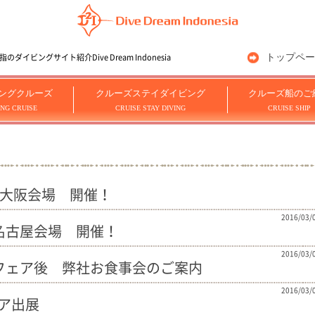
トップペー
ングサイト紹介Dive Dream Indonesia
ングクルーズ
クルーズステイダイビング
クルーズ船のご
ING CRUISE
CRUISE STAY DIVING
CRUISE SHIP
会大阪会場 開催！
2016/03/
会名古屋会場 開催！
2016/03/
グフェア後 弊社お食事会のご案内
2016/03/
ェア出展